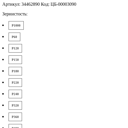
Артикул: 34462890 Код: ЦБ-00003090
Зернистость:
P1000
P60
P120
P150
P180
P220
P240
P320
P360