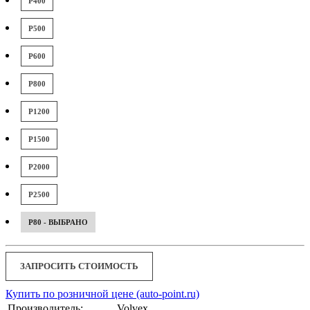
P400
P500
P600
P800
P1200
P1500
P2000
P2500
P80 - ВЫБРАНО
ЗАПРОСИТЬ СТОИМОСТЬ
Купить по розничной цене (auto-point.ru)
Производитель:
Volvex