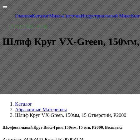
Главная
Каталог
Микс-Система
Индустриальный Микс
Кон
+7 (921) 847-39-90
Шлиф Круг VX-Green, 150мм, 
Каталог
Абразивные Материалы
Шлиф Круг VX-Green, 150мм, 15 Отверстий, P2000
Шлифовальный Круг Викс-Грин, 150мм, 15 отв, P2000, Вольвекс
Артикул: 34463442 Код: ЦБ-00003124