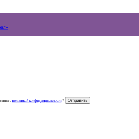
рал»
тствии с
политикой конфиденциальности
*