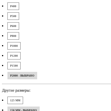
P400
P500
P600
P800
P1000
P1200
P1500
P2000 - ВЫБРАНО
Другие размеры:
125 ММ
150 ММ - ВЫБРАНО