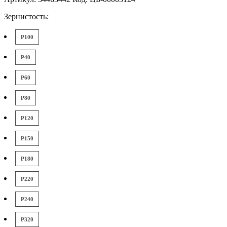
Зернистость:
P100
P40
P60
P80
P120
P150
P180
P220
P240
P320