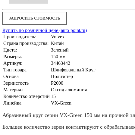
ЗАПРОСИТЬ СТОИМОСТЬ
Купить по розничной цене (auto-point.ru)
Производитель:
Volvex
Страна производства:
Китай
Цвета:
Зеленый
Размеры:
150 мм
Артикул:
34463442
Тип товара
Шлифовальный Круг
Основа
Полиэстер
Зернистость
P2000
Материал
Оксид алюминия
Количество отверстий
15
Линейка
VX-Green
Абразивный круг серии VX-Green 150 мм на прочной э
Большее количество зерен контактируют с обрабатывае